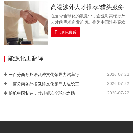
畅，减少不必要的时间损耗。（一）投稿
面提升语言实战技能，培养具备扎实语言
高端涉外人才推荐/猎头服务
前准备指导协助作者完成投稿前的各项准
基础、跨文化沟通能力与专业领域知识的
备工作，包括论文格式调整（…
在当今全球化的浪潮中，企业对高端涉外
复合型翻译人才，助力企业国际化发展与
人才的需求愈发迫切。作为中国涉外高端
行业人才队伍建设。一百分提供全面的、
人才猎头的标杆品牌，一百分凭借精准对
系统的雅思及俄语（ТРКИ）、日语
现在联系
接国内外高端人才与企业需求，凭借敏锐
（JLPT）、韩语（TOPIK）、法语
的行业洞察力、广泛的人才网络和专业的
（DELF/DALF）、德语（TestDaF、DSH
猎头服务，为企业输送具备国际视野、专
或Telc）、西班牙语（DELE/Siele）等语
业素养和跨文化沟通能力的顶尖人才，赋
能源化工翻译
言及其他小语种培训课程以及考级认证服
能企业国际化发展。我们深入挖掘、精心
务。我们结合企业实际情况，…
筛选，精准链接并悉心培育既精通外语，
2026-07-22
又深谙专业领域的高端复合型人才。通过
一百分商务外语及跨文化领导力汽车行业培训案例 ——知名汽车出海企业国际化营销人才英语应用能力强化实践
严谨的流程与专业的眼光，确保每一位推
2026-07-22
一百分商务外语及跨文化领导力建设工程行业培训案例 ——大型基建国企海外国际化人才英语能力提升实践
荐到您身边的人才，契合企业的国际化发
2026-07-22
护航中国制造，共赴标准全球化之路
展战略，高效赋能，助力您的企业在国际
舞台上披荆斩棘，抢占先机。