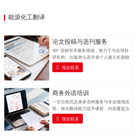
能源化工翻译
论文投稿与选刊服务
IBF 深耕学术服务领域，致力于与全球科
研机构、出版单位及学者个人建立长期稳
固的合作关系，打造集学术交流、资源整
现在联系
合与专业支持于一体的科研服务平台。我
们聚焦科研工作者在论文发表过程中的核
心需求，以 “精准选刊 + 专业投稿指导” 为
核心，提供全流程学术支持，同时实时跟
商务外语培训
踪科研前沿，推送更新科研动态资讯并提
一百分依托自身多语种服务与专业领域优
供文献检索服务，助力科研工作者高效获
势，推出翻译能力提升课程，内容覆盖法
取关键信息，加速学术成果转化与发表。
律、金融、医疗、交通运输、专业技术、
一、全流程支持：专业投稿指导服务从论
现在联系
教育等多个专业领域，支持多种语言的培
文提交到最终录用，我们全程陪伴，以专
训服务。课程融合实战演练、案例分析与
业指导解决投稿各环节难题，确保流程顺
专家指导，帮助企业人员及语言学习者全