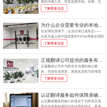
单的沟通工具，而是连接市场、合规、文
化与价值的核心纽带。专业翻译机构凭借
了解更多信息
其精准性、行业性与本地化能力，成为诸
多行业突破语言壁垒的刚需伙伴。以下几
大行业对翻译服务的依赖尤为显著： 一、
为什么企业需要专业的本地化翻译服务？
国际贸易与跨境电商：规避风险的“生命
在全球化浪潮下，企业出海已成常态——
线” 国际贸易的每一个环节都暗藏语言陷
从亚马逊上的中国卖家到TikTok席卷全球的
阱。进出口合同中的“Incoterms术语”“质量
短视频生态，从华为的海外市场拓展到原
了解更多信息
索赔条款”，若翻译模糊或错误，可能导致
神游戏的多国语言版本，越来越多的企业
重大损失；跨境电商产品详情页的“材质说
正试图突破地域边界，触达更广阔的用户
明”“使用禁忌”，若表述不当，轻则流失客
群体。然而，全球化并非简单的“复制粘
户，重则触发目标国合规处罚（如欧盟CE
正规翻译公司提供的服务有哪些？
贴”，语言不通、文化差异、合规壁垒、技
认证中的说明书翻译要求）。专业翻译机
正规翻译公司作为跨语言沟通的核心载
术适配等问题，往往成为企业出海路上的
构不仅能精准转换术语，
体，凭借专业资质、系统化流程与多维度
“隐形陷阱”。此时，专业的本地化翻译服务
服务能力，为个人、企业及机构提供从基
了解更多信息
不再是可选的“加分项”，而是决定企业全球
础语言转换到深度跨文化适配的全链条解
化成败的“必答题”。一、精准语言转换：消
决方案。其服务范围覆盖笔译、口译、本
除沟通的“最后一公里”障碍 语言是沟通的
地化、专项领域翻译及增值服务等多个板
基础，但“翻译”不等于“准确传达”。普通翻
认证翻译服务如何保障准确性？
块，以下展开详细说明：一、笔译服务：
译可能满足字面意思的转换，却容易忽略
认证翻译服务的核心价值在于为跨语言场
精准传递文字价值 笔译是翻译公司的核心
语境、行业术语和用户习惯，导致信息失
景提供具备权威性与可信度的译文，而准