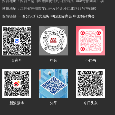
深圳地址：深圳市南山区招商街道蛇口望海路1008号招商局广场
苏州地址：江苏省苏州市昆山开发区金沙江北路58号7幢5楼
友情链接:
一百分SCI论文服务
中国国际商会
中国翻译协会
百家号
抖音
小红书
新浪微博
知乎
今日头条