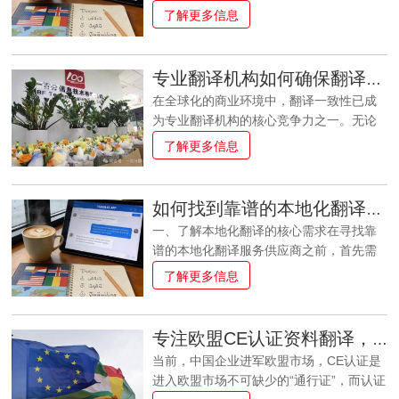
视频的字幕翻译，单价可能在每分钟 80-
是法律合同、技术文档、市场营销材料还
了解更多信息
优势 语言精准性与文化适应性专业翻译机
是文学作品，保持术语、风格和语气的一
构的首要优势在于其能够提供高度精准的
致性对于确保信息准确传达至关重要。本
语言转换服务。与普通翻译人员相比，专
文将深入探讨专业翻译机构为确保翻译一
业机构拥有经过严格筛选和培训的多语种
专业翻译机构如何确保翻译一致性
致性所采取的系统性方法。术语管理 术语
翻译团队，他们不仅精通源语言和目标语
在全球化的商业环境中，翻译一致性已成
库的建立与维护专业翻译机构首先会建立
言，更深刻理解两种文化背景下的表达习
为专业翻译机构的核心竞争力之一。无论
完善的术语库系统。术语库不仅包含专业
惯和商业惯例。这种双重能力确保了翻译
是法律合同、技术文档、市场营销材料还
了解更多信息
领域的核心词汇，还记录每个术语在不同
成果不仅字面准确，
是文学作品，保持术语、风格和语气的一
语境下的准确译法。例如，在医疗器械领
致性对于确保信息准确传达至关重要。本
域，"catheter"可能根据具体产品类型有"导
文将深入探讨专业翻译机构为确保翻译一
管"、"插管"或"导尿管"等不同译法，术语库
如何找到靠谱的本地化翻译服务供应商？
致性所采取的系统性方法。术语管理 术语
会明确规定每种情况下的正确选择。 术语
一、了解本地化翻译的核心需求在寻找靠
库的建立与维护专业翻译机构首先会建立
提取与验证流程在项目启动阶段，翻译团
谱的本地化翻译服务供应商之前，首先需
完善的术语库系统。术语库不仅包含专业
队会进行术语提取工作，
要明确什么是"本地化翻译"。本地化
了解更多信息
领域的核心词汇，还记录每个术语在不同
(Localization)不同于简单的语言翻译，它
语境下的准确译法。例如，在医疗器械领
要求将产品、服务或内容适应目标市场的
域，"catheter"可能根据具体产品类型有"导
语言、文化、法律和习惯，使其看起来像
管"、"插管"或"导尿管"等不同译法，术语库
专注欧盟CE认证资料翻译，一百分翻译助力企业合规出海
是专门为该地区设计的。这种服务通常包
会明确规定每种情况下的正确选择。 术语
当前，中国企业进军欧盟市场，CE认证是
括：1. 语言翻译：将内容从源语言转换为
提取与验证流程在项目启动阶段，翻译团
进入欧盟市场不可缺少的“通行证”，而认证
目标语言2. 文化适应：调整内容以符合当
队会进行术语提取工作，