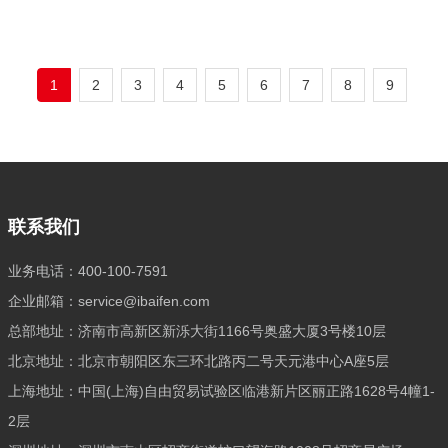
理、质量控制团队、术语管理专家、排版
译，
人员等。这种团队结构使得翻译项目能够
得到全方位的专业支持。大型翻译公司可
能拥有数百名员工，并在多个国家设立分
1
2
3
4
5
6
7
8
9
支机构，能够处理大规模、多语种的翻译
需求。相比之下，自由翻译人员通常是独
立工作的个体，可能专注于一个或几个特
定领域。他们直接与客户沟通
联系我们
业务电话：400-100-7591
企业邮箱：service@ibaifen.com
总部地址：济南市高新区新泺大街1166号奥盛大厦3号楼10层
北京地址：北京市朝阳区东三环北路丙二号天元港中心A座5层
上海地址：中国(上海)自由贸易试验区临港新片区丽正路1628号4幢1-
2层