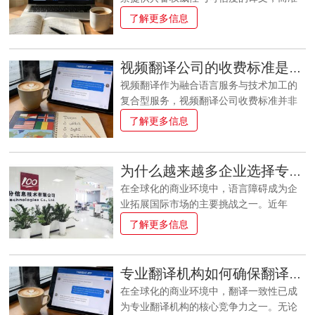
基础服务，注重文字的准确性、专业性与
真。例如，
确性作为这一价值的基石，直接决定了译
了解更多信息
文体适配性，涵盖多种场景： 1. 通用文档
文能否被官方机构、学术组织及商业伙伴
翻译：包括商务信函、企业宣传册、会议
认可。与普通翻译不同，认证翻译的准确
纪要、工作报告等，需贴合目标语言的表
性不仅要求字面语义的精准对应，更强调
达习惯，兼顾正式性与流畅性； 2. 证件翻
视频翻译公司的收费标准是什么？按时长还是按难度计算？
专业术语的规范、文化语境的适配及法律
译认证：针对护照、学历证书、出生证
视频翻译作为融合语言服务与技术加工的
或学术属性的完整传递。其保障体系并非
明、婚姻证明、营业执照等官方文件，提
复合型服务，视频翻译公司收费标准并非
单一环节的把控，而是覆盖译前、译中、
供翻译+盖章认证服务（正规公司持有公证
简单的 “一刀切”，而是综合考量多项因素
了解更多信息
译后全流程的系统性设计，通过多重机制
处/
的动态体系。时长是基础计费维度，但难
构建准确性防线。译员资质的严格筛选是
度差异会显著影响最终价格。了解收费标
保障准确性的首要前提。认证翻译对译员
准的构成逻辑，能帮助客户在选择服务时
的专业能力提出了远超普通翻译的要求，
为什么越来越多企业选择专业翻译机构
更精准地评估成本，避免因信息差导致的
并非具备语言能力即可胜任。在资质审核
在全球化的商业环境中，语言障碍成为企
预期偏差。一、时长：收费计算的基础维
方面，通常要求译员具备相关语言的专业
业拓展国际市场的主要挑战之一。近年
度视频翻译的收费通常以 “视频时长” 为基
等级认证，同时拥有特定领域的知识背景
来，越来越多的企业选择将翻译工作外包
了解更多信息
准单位，这是行业通行的基础计费逻辑。
——
给专业翻译机构，而非依赖内部资源或非
这里的 “时长” 一般指视频的有效播放时长
专业翻译人员。这一趋势背后反映了企业
（以分钟或小时为单位），而非视频文件
对翻译质量、效率、成本效益和专业性的
的大小或拍摄时长。不同类型的视频翻译
专业翻译机构如何确保翻译一致性
日益重视。本文将深入探讨企业选择专业
服务，时长计费的单价存在差异。纯字幕
在全球化的商业环境中，翻译一致性已成
翻译机构的多重原因，分析这一选择为企
翻译的基础单价相对较低，例如普通会议
为专业翻译机构的核心竞争力之一。无论
业带来的实际价值。专业翻译机构的核心