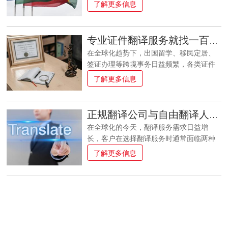
资料的精准翻译则是打通这一关键环节的
了解更多信息
地文化习俗和敏感点3. 格式调整：包括日
核心支撑。长期以来，包括欧盟CE认证在
期、时间、货币、度量衡等本地格式4. 法
内的众多国际合规标准由西方国家主导制
律法规合规：确保内容符合当地法律要求5.
定，虽非中国牵头，却成为中国企业出海
用户体验优化：根据当地用户习惯调整界
专业证件翻译服务就找一百分翻译
必须跨过的一道门槛。在此背景下，一百
面和交互设计明确这些需求后，才能更有
在全球化趋势下，出国留学、移民定居、
分翻译的使命清晰而坚定：全力为中国企
针对性地寻找合适的服务供应商。二、评
签证办理等跨境事务日益频繁，各类证件
业提供专业标准资料翻译支持服务，助力
估供应商的专业资质 1
材料的专业翻译是顺利处理和完成这些事
了解更多信息
企业实现欧盟市场合规准入。同时，我们
务的关键环节。一百分翻译深耕证件翻译
亦愿尽绵薄之力，积极参与并助力推动中
领域多年，是一家专业的证件翻译服务机
国牵头制定国际标准的相关工作，为ISO、
构，以专业的翻译团队、权威的资质认
IEC等技术委员会（TC）、分委会（SC）
正规翻译公司与自由翻译人员的区别？
证、高效的交付能力，为客户提供各种证
及工作组（WG）的秘书处落户中国略尽一
在全球化的今天，翻译服务需求日益增
件类的翻译，如：出生证、结婚证、学位
份心力，为持续提升中国在国际规则制定
长，客户在选择翻译服务时通常面临两种
证、成绩单、护照、驾照、银行流水、签
中的影响力与话语权贡献一百分的力量。
主要选择：正规翻译公司和自由翻译人
了解更多信息
证申请材料等全品类证件翻译服务，一百
员。这两种服务提供方式各有特点和优
分翻译已助力无数客户成功通关各类跨境
势，了解它们的区别有助于客户根据自身
审核，赢得客户的深度信赖。专业翻译全
需求做出更明智的选择。本文将从多个维
品类证件，一站式满足您的跨境需求出国
度详细分析正规翻译公司与自由翻译人员
留学所需的学位证翻译、成绩单翻译，移
的区别。 一、组织架构与规模正规翻译公
民办理必备的出生证翻译、结婚证翻译，
司通常具有完整的组织架构，包括项目经
签证申请时的护照翻译、签证申请材料翻