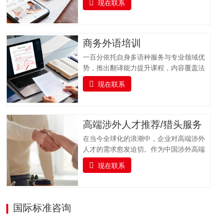
现在联系
合与专业支持于一体的科研服务平台。我
们聚焦科研工作者在论文发表过程中的核
心需求，以 “精准选刊 + 专业投稿指导” 为
核心，提供全流程学术支持，同时实时跟
商务外语培训
踪科研前沿，推送更新科研动态资讯并提
一百分依托自身多语种服务与专业领域优
供文献检索服务，助力科研工作者高效获
势，推出翻译能力提升课程，内容覆盖法
取关键信息，加速学术成果转化与发表。
律、金融、医疗、交通运输、专业技术、
一、全流程支持：专业投稿指导服务从论
现在联系
教育等多个专业领域，支持多种语言的培
文提交到最终录用，我们全程陪伴，以专
训服务。课程融合实战演练、案例分析与
业指导解决投稿各环节难题，确保流程顺
专家指导，帮助企业人员及语言学习者全
畅，减少不必要的时间损耗。（一）投稿
面提升语言实战技能，培养具备扎实语言
高端涉外人才推荐/猎头服务
前准备指导协助作者完成投稿前的各项准
基础、跨文化沟通能力与专业领域知识的
备工作，包括论文格式调整（…
在当今全球化的浪潮中，企业对高端涉外
复合型翻译人才，助力企业国际化发展与
人才的需求愈发迫切。作为中国涉外高端
行业人才队伍建设。一百分提供全面的、
人才猎头的标杆品牌，一百分凭借精准对
系统的雅思及俄语（ТРКИ）、日语
现在联系
接国内外高端人才与企业需求，凭借敏锐
（JLPT）、韩语（TOPIK）、法语
的行业洞察力、广泛的人才网络和专业的
（DELF/DALF）、德语（TestDaF、DSH
猎头服务，为企业输送具备国际视野、专
或Telc）、西班牙语（DELE/Siele）等语
业素养和跨文化沟通能力的顶尖人才，赋
国际标准咨询
言及其他小语种培训课程以及考级认证服
能企业国际化发展。我们深入挖掘、精心