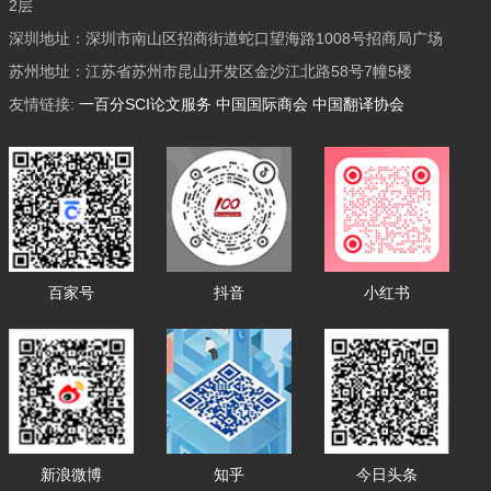
2层
深圳地址：深圳市南山区招商街道蛇口望海路1008号招商局广场
苏州地址：江苏省苏州市昆山开发区金沙江北路58号7幢5楼
友情链接:
一百分SCI论文服务
中国国际商会
中国翻译协会
百家号
抖音
小红书
新浪微博
知乎
今日头条