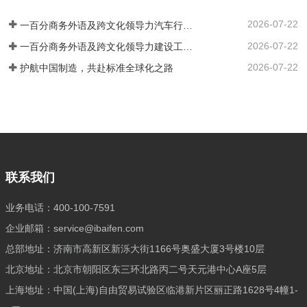
务。我们结合企业实际情况，…
筛选，精准链接并悉心培育既精通外语，
2026-07-22
又深谙专业领域的高端复合型人才。通过
一百分商务外语及跨文化领导力汽车行业培训案例 ——知名汽车出海企业国际化营销人才英语应用能力强化实践
严谨的流程与专业的眼光，确保每一位推
2026-07-22
一百分商务外语及跨文化领导力建设工程行业培训案例 ——大型基建国企海外国际化人才英语能力提升实践
荐到您身边的人才，契合企业的国际化发
2026-07-22
护航中国制造，共赴标准全球化之路
展战略，高效赋能，助力您的企业在国际
舞台上披荆斩棘，抢占先机。
联系我们
业务电话：400-100-7591
企业邮箱：service@ibaifen.com
总部地址：济南市高新区新泺大街1166号奥盛大厦3号楼10层
北京地址：北京市朝阳区东三环北路丙二号天元港中心A座5层
上海地址：中国(上海)自由贸易试验区临港新片区丽正路1628号4幢1-