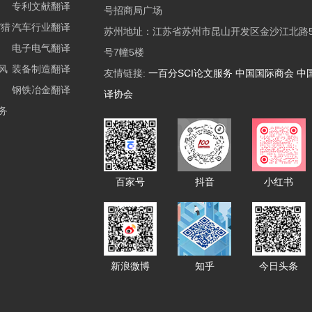
专利文献翻译
号招商局广场
/猎
汽车行业翻译
苏州地址：江苏省苏州市昆山开发区金沙江北路5
电子电气翻译
号7幢5楼
风
装备制造翻译
友情链接:
一百分SCI论文服务
中国国际商会
中
钢铁冶金翻译
译协会
务
百家号
抖音
小红书
新浪微博
知乎
今日头条