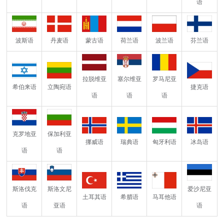
语
波斯语
丹麦语
蒙古语
荷兰语
波兰语
芬兰语
拉脱维亚
塞尔维亚
罗马尼亚
希伯来语
立陶宛语
捷克语
语
语
语
克罗地亚
保加利亚
挪威语
瑞典语
匈牙利语
冰岛语
语
语
斯洛伐克
斯洛文尼
爱沙尼亚
土耳其语
希腊语
马耳他语
语
亚语
语