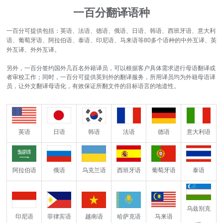
一百分翻译语种
一百分可提供包括：英语、法语、德语、俄语、日语、韩语、西班牙语、意大利
语、葡萄牙语、阿拉伯语、泰语、印尼语、马来语等80多个语种的中外互译、英
外互译、外外互译。
另外，一百分签约国外几百名外籍译员，可以根据客户具体需求进行母语翻译或
者审校工作；同时，一百分可提供英到外的翻译服务，所用译员均为外籍母语译
员，让外文翻译母语化，有效保证所翻文件的目标语言的地道性。
韩语
法语
德语
意大利语
英语
日语
阿拉伯语
俄语
乌克兰语
西班牙语
葡萄牙语
泰语
乌兹别克
印尼语
菲律宾语
越南语
哈萨克语
马来语