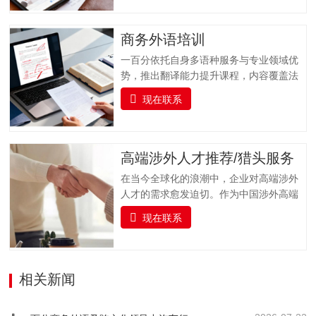
们聚焦科研工作者在论文发表过程中的核
心需求，以 “精准选刊 + 专业投稿指导” 为
核心，提供全流程学术支持，同时实时跟
商务外语培训
踪科研前沿，推送更新科研动态资讯并提
一百分依托自身多语种服务与专业领域优
供文献检索服务，助力科研工作者高效获
势，推出翻译能力提升课程，内容覆盖法
取关键信息，加速学术成果转化与发表。
律、金融、医疗、交通运输、专业技术、
一、全流程支持：专业投稿指导服务从论
现在联系
教育等多个专业领域，支持多种语言的培
文提交到最终录用，我们全程陪伴，以专
训服务。课程融合实战演练、案例分析与
业指导解决投稿各环节难题，确保流程顺
专家指导，帮助企业人员及语言学习者全
畅，减少不必要的时间损耗。（一）投稿
面提升语言实战技能，培养具备扎实语言
高端涉外人才推荐/猎头服务
前准备指导协助作者完成投稿前的各项准
基础、跨文化沟通能力与专业领域知识的
备工作，包括论文格式调整（…
在当今全球化的浪潮中，企业对高端涉外
复合型翻译人才，助力企业国际化发展与
人才的需求愈发迫切。作为中国涉外高端
行业人才队伍建设。一百分提供全面的、
人才猎头的标杆品牌，一百分凭借精准对
系统的雅思及俄语（ТРКИ）、日语
现在联系
接国内外高端人才与企业需求，凭借敏锐
（JLPT）、韩语（TOPIK）、法语
的行业洞察力、广泛的人才网络和专业的
（DELF/DALF）、德语（TestDaF、DSH
猎头服务，为企业输送具备国际视野、专
或Telc）、西班牙语（DELE/Siele）等语
业素养和跨文化沟通能力的顶尖人才，赋
相关新闻
言及其他小语种培训课程以及考级认证服
能企业国际化发展。我们深入挖掘、精心
务。我们结合企业实际情况，…
筛选，精准链接并悉心培育既精通外语，