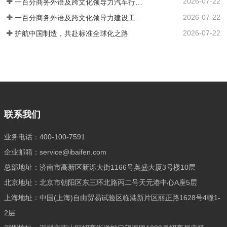
2026-07-22
又深谙专业领域的高端复合型人才。通过
一百分商务外语及跨文化领导力汽车行业培训案例 ——知名汽车出海企业国际化营销人才英语应用能力强化实践
严谨的流程与专业的眼光，确保每一位推
2026-07-22
一百分商务外语及跨文化领导力建设工程行业培训案例 ——大型基建国企海外国际化人才英语能力提升实践
荐到您身边的人才，契合企业的国际化发
2026-07-22
护航中国制造，共赴标准全球化之路
展战略，高效赋能，助力您的企业在国际
舞台上披荆斩棘，抢占先机。
联系我们
业务电话：400-100-7591
企业邮箱：service@ibaifen.com
总部地址：济南市高新区新泺大街1166号奥盛大厦3号楼10层
北京地址：北京市朝阳区东三环北路丙二号天元港中心A座5层
上海地址：中国(上海)自由贸易试验区临港新片区丽正路1628号4幢1-
2层