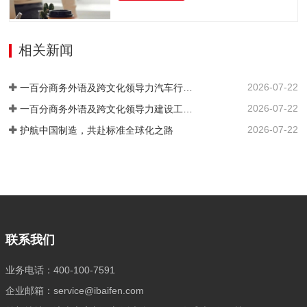
（JLPT）、韩语（TOPIK）、法语
的行业洞察力、广泛的人才网络和专业的
（DELF/DALF）、德语（TestDaF、DSH
猎头服务，为企业输送具备国际视野、专
或Telc）、西班牙语（DELE/Siele）等语
业素养和跨文化沟通能力的顶尖人才，赋
相关新闻
言及其他小语种培训课程以及考级认证服
能企业国际化发展。我们深入挖掘、精心
务。我们结合企业实际情况，…
筛选，精准链接并悉心培育既精通外语，
2026-07-22
又深谙专业领域的高端复合型人才。通过
一百分商务外语及跨文化领导力汽车行业培训案例 ——知名汽车出海企业国际化营销人才英语应用能力强化实践
严谨的流程与专业的眼光，确保每一位推
2026-07-22
一百分商务外语及跨文化领导力建设工程行业培训案例 ——大型基建国企海外国际化人才英语能力提升实践
荐到您身边的人才，契合企业的国际化发
2026-07-22
护航中国制造，共赴标准全球化之路
展战略，高效赋能，助力您的企业在国际
舞台上披荆斩棘，抢占先机。
联系我们
业务电话：400-100-7591
企业邮箱：service@ibaifen.com