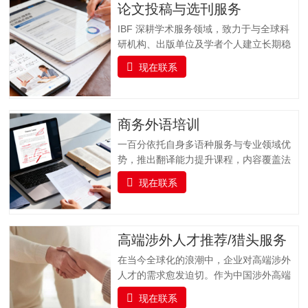
论文投稿与选刊服务
IBF 深耕学术服务领域，致力于与全球科
研机构、出版单位及学者个人建立长期稳
固的合作关系，打造集学术交流、资源整
现在联系
合与专业支持于一体的科研服务平台。我
们聚焦科研工作者在论文发表过程中的核
心需求，以 “精准选刊 + 专业投稿指导” 为
核心，提供全流程学术支持，同时实时跟
商务外语培训
踪科研前沿，推送更新科研动态资讯并提
一百分依托自身多语种服务与专业领域优
供文献检索服务，助力科研工作者高效获
势，推出翻译能力提升课程，内容覆盖法
取关键信息，加速学术成果转化与发表。
律、金融、医疗、交通运输、专业技术、
一、全流程支持：专业投稿指导服务从论
现在联系
教育等多个专业领域，支持多种语言的培
文提交到最终录用，我们全程陪伴，以专
训服务。课程融合实战演练、案例分析与
业指导解决投稿各环节难题，确保流程顺
专家指导，帮助企业人员及语言学习者全
畅，减少不必要的时间损耗。（一）投稿
面提升语言实战技能，培养具备扎实语言
高端涉外人才推荐/猎头服务
前准备指导协助作者完成投稿前的各项准
基础、跨文化沟通能力与专业领域知识的
备工作，包括论文格式调整（…
在当今全球化的浪潮中，企业对高端涉外
复合型翻译人才，助力企业国际化发展与
人才的需求愈发迫切。作为中国涉外高端
行业人才队伍建设。一百分提供全面的、
人才猎头的标杆品牌，一百分凭借精准对
系统的雅思及俄语（ТРКИ）、日语
现在联系
接国内外高端人才与企业需求，凭借敏锐