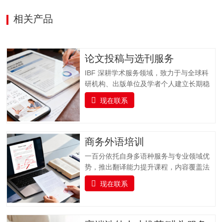
相关产品
论文投稿与选刊服务
IBF 深耕学术服务领域，致力于与全球科
研机构、出版单位及学者个人建立长期稳
固的合作关系，打造集学术交流、资源整
现在联系
合与专业支持于一体的科研服务平台。我
们聚焦科研工作者在论文发表过程中的核
心需求，以 “精准选刊 + 专业投稿指导” 为
核心，提供全流程学术支持，同时实时跟
商务外语培训
踪科研前沿，推送更新科研动态资讯并提
一百分依托自身多语种服务与专业领域优
供文献检索服务，助力科研工作者高效获
势，推出翻译能力提升课程，内容覆盖法
取关键信息，加速学术成果转化与发表。
律、金融、医疗、交通运输、专业技术、
一、全流程支持：专业投稿指导服务从论
现在联系
教育等多个专业领域，支持多种语言的培
文提交到最终录用，我们全程陪伴，以专
训服务。课程融合实战演练、案例分析与
业指导解决投稿各环节难题，确保流程顺
专家指导，帮助企业人员及语言学习者全
畅，减少不必要的时间损耗。（一）投稿
面提升语言实战技能，培养具备扎实语言