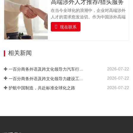
高端涉外人才推荐/猎头服务
前准备指导协助作者完成投稿前的各项准
基础、跨文化沟通能力与专业领域知识的
备工作，包括论文格式调整（…
在当今全球化的浪潮中，企业对高端涉外
复合型翻译人才，助力企业国际化发展与
人才的需求愈发迫切。作为中国涉外高端
行业人才队伍建设。一百分提供全面的、
人才猎头的标杆品牌，一百分凭借精准对
系统的雅思及俄语（ТРКИ）、日语
现在联系
接国内外高端人才与企业需求，凭借敏锐
（JLPT）、韩语（TOPIK）、法语
的行业洞察力、广泛的人才网络和专业的
（DELF/DALF）、德语（TestDaF、DSH
猎头服务，为企业输送具备国际视野、专
或Telc）、西班牙语（DELE/Siele）等语
业素养和跨文化沟通能力的顶尖人才，赋
相关新闻
言及其他小语种培训课程以及考级认证服
能企业国际化发展。我们深入挖掘、精心
务。我们结合企业实际情况，…
筛选，精准链接并悉心培育既精通外语，
2026-07-22
又深谙专业领域的高端复合型人才。通过
一百分商务外语及跨文化领导力汽车行业培训案例 ——知名汽车出海企业国际化营销人才英语应用能力强化实践
严谨的流程与专业的眼光，确保每一位推
2026-07-22
一百分商务外语及跨文化领导力建设工程行业培训案例 ——大型基建国企海外国际化人才英语能力提升实践
荐到您身边的人才，契合企业的国际化发
2026-07-22
护航中国制造，共赴标准全球化之路
展战略，高效赋能，助力您的企业在国际
舞台上披荆斩棘，抢占先机。