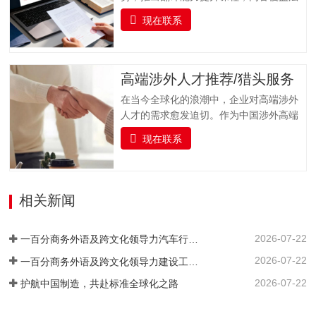
取关键信息，加速学术成果转化与发表。
律、金融、医疗、交通运输、专业技术、
一、全流程支持：专业投稿指导服务从论
现在联系
教育等多个专业领域，支持多种语言的培
文提交到最终录用，我们全程陪伴，以专
训服务。课程融合实战演练、案例分析与
业指导解决投稿各环节难题，确保流程顺
专家指导，帮助企业人员及语言学习者全
畅，减少不必要的时间损耗。（一）投稿
面提升语言实战技能，培养具备扎实语言
高端涉外人才推荐/猎头服务
前准备指导协助作者完成投稿前的各项准
基础、跨文化沟通能力与专业领域知识的
备工作，包括论文格式调整（…
在当今全球化的浪潮中，企业对高端涉外
复合型翻译人才，助力企业国际化发展与
人才的需求愈发迫切。作为中国涉外高端
行业人才队伍建设。一百分提供全面的、
人才猎头的标杆品牌，一百分凭借精准对
系统的雅思及俄语（ТРКИ）、日语
现在联系
接国内外高端人才与企业需求，凭借敏锐
（JLPT）、韩语（TOPIK）、法语
的行业洞察力、广泛的人才网络和专业的
（DELF/DALF）、德语（TestDaF、DSH
猎头服务，为企业输送具备国际视野、专
或Telc）、西班牙语（DELE/Siele）等语
业素养和跨文化沟通能力的顶尖人才，赋
相关新闻
言及其他小语种培训课程以及考级认证服
能企业国际化发展。我们深入挖掘、精心
务。我们结合企业实际情况，…
筛选，精准链接并悉心培育既精通外语，
2026-07-22
又深谙专业领域的高端复合型人才。通过
一百分商务外语及跨文化领导力汽车行业培训案例 ——知名汽车出海企业国际化营销人才英语应用能力强化实践
严谨的流程与专业的眼光，确保每一位推
2026-07-22
一百分商务外语及跨文化领导力建设工程行业培训案例 ——大型基建国企海外国际化人才英语能力提升实践
荐到您身边的人才，契合企业的国际化发
2026-07-22
护航中国制造，共赴标准全球化之路
展战略，高效赋能，助力您的企业在国际
舞台上披荆斩棘，抢占先机。