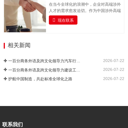
基础、跨文化沟通能力与专业领域知识的
备工作，包括论文格式调整（…
在当今全球化的浪潮中，企业对高端涉外
复合型翻译人才，助力企业国际化发展与
人才的需求愈发迫切。作为中国涉外高端
行业人才队伍建设。一百分提供全面的、
人才猎头的标杆品牌，一百分凭借精准对
系统的雅思及俄语（ТРКИ）、日语
现在联系
接国内外高端人才与企业需求，凭借敏锐
（JLPT）、韩语（TOPIK）、法语
的行业洞察力、广泛的人才网络和专业的
（DELF/DALF）、德语（TestDaF、DSH
猎头服务，为企业输送具备国际视野、专
或Telc）、西班牙语（DELE/Siele）等语
业素养和跨文化沟通能力的顶尖人才，赋
相关新闻
言及其他小语种培训课程以及考级认证服
能企业国际化发展。我们深入挖掘、精心
务。我们结合企业实际情况，…
筛选，精准链接并悉心培育既精通外语，
2026-07-22
又深谙专业领域的高端复合型人才。通过
一百分商务外语及跨文化领导力汽车行业培训案例 ——知名汽车出海企业国际化营销人才英语应用能力强化实践
严谨的流程与专业的眼光，确保每一位推
2026-07-22
一百分商务外语及跨文化领导力建设工程行业培训案例 ——大型基建国企海外国际化人才英语能力提升实践
荐到您身边的人才，契合企业的国际化发
2026-07-22
护航中国制造，共赴标准全球化之路
展战略，高效赋能，助力您的企业在国际
舞台上披荆斩棘，抢占先机。
联系我们