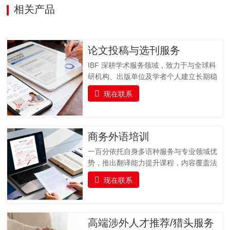
相关产品
论文投稿与选刊服务
IBF 深耕学术服务领域，致力于与全球科
研机构、出版单位及学者个人建立长期稳
固的合作关系，打造集学术交流、资源整
现在联系
合与专业支持于一体的科研服务平台。我
们聚焦科研工作者在论文发表过程中的核
心需求，以 “精准选刊 + 专业投稿指导” 为
核心，提供全流程学术支持，同时实时跟
商务外语培训
踪科研前沿，推送更新科研动态资讯并提
一百分依托自身多语种服务与专业领域优
供文献检索服务，助力科研工作者高效获
势，推出翻译能力提升课程，内容覆盖法
取关键信息，加速学术成果转化与发表。
律、金融、医疗、交通运输、专业技术、
一、全流程支持：专业投稿指导服务从论
现在联系
教育等多个专业领域，支持多种语言的培
文提交到最终录用，我们全程陪伴，以专
训服务。课程融合实战演练、案例分析与
业指导解决投稿各环节难题，确保流程顺
专家指导，帮助企业人员及语言学习者全
畅，减少不必要的时间损耗。（一）投稿
面提升语言实战技能，培养具备扎实语言
高端涉外人才推荐/猎头服务
前准备指导协助作者完成投稿前的各项准