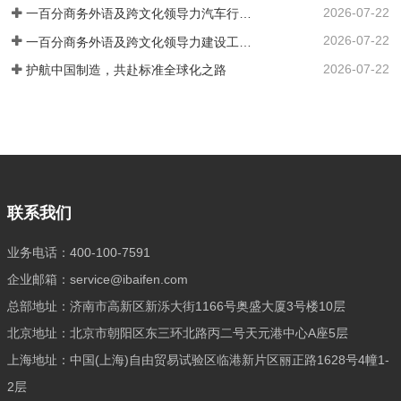
2026-07-22
又深谙专业领域的高端复合型人才。通过
一百分商务外语及跨文化领导力汽车行业培训案例 ——知名汽车出海企业国际化营销人才英语应用能力强化实践
严谨的流程与专业的眼光，确保每一位推
2026-07-22
一百分商务外语及跨文化领导力建设工程行业培训案例 ——大型基建国企海外国际化人才英语能力提升实践
荐到您身边的人才，契合企业的国际化发
2026-07-22
护航中国制造，共赴标准全球化之路
展战略，高效赋能，助力您的企业在国际
舞台上披荆斩棘，抢占先机。
联系我们
业务电话：400-100-7591
企业邮箱：service@ibaifen.com
总部地址：济南市高新区新泺大街1166号奥盛大厦3号楼10层
北京地址：北京市朝阳区东三环北路丙二号天元港中心A座5层
上海地址：中国(上海)自由贸易试验区临港新片区丽正路1628号4幢1-
2层