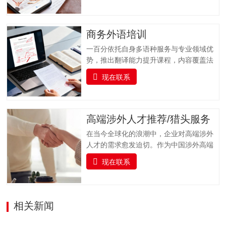
们聚焦科研工作者在论文发表过程中的核
心需求，以 “精准选刊 + 专业投稿指导” 为
核心，提供全流程学术支持，同时实时跟
商务外语培训
踪科研前沿，推送更新科研动态资讯并提
一百分依托自身多语种服务与专业领域优
供文献检索服务，助力科研工作者高效获
势，推出翻译能力提升课程，内容覆盖法
取关键信息，加速学术成果转化与发表。
律、金融、医疗、交通运输、专业技术、
一、全流程支持：专业投稿指导服务从论
现在联系
教育等多个专业领域，支持多种语言的培
文提交到最终录用，我们全程陪伴，以专
训服务。课程融合实战演练、案例分析与
业指导解决投稿各环节难题，确保流程顺
专家指导，帮助企业人员及语言学习者全
畅，减少不必要的时间损耗。（一）投稿
面提升语言实战技能，培养具备扎实语言
高端涉外人才推荐/猎头服务
前准备指导协助作者完成投稿前的各项准
基础、跨文化沟通能力与专业领域知识的
备工作，包括论文格式调整（…
在当今全球化的浪潮中，企业对高端涉外
复合型翻译人才，助力企业国际化发展与
人才的需求愈发迫切。作为中国涉外高端
行业人才队伍建设。一百分提供全面的、
人才猎头的标杆品牌，一百分凭借精准对
系统的雅思及俄语（ТРКИ）、日语
现在联系
接国内外高端人才与企业需求，凭借敏锐
（JLPT）、韩语（TOPIK）、法语
的行业洞察力、广泛的人才网络和专业的
（DELF/DALF）、德语（TestDaF、DSH
猎头服务，为企业输送具备国际视野、专
或Telc）、西班牙语（DELE/Siele）等语
业素养和跨文化沟通能力的顶尖人才，赋
相关新闻
言及其他小语种培训课程以及考级认证服
能企业国际化发展。我们深入挖掘、精心
务。我们结合企业实际情况，…
筛选，精准链接并悉心培育既精通外语，