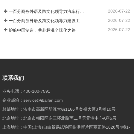
务。我们结合企业实际情况，…
筛选，精准链接并悉心培育既精通外语，
2026-07-22
又深谙专业领域的高端复合型人才。通过
一百分商务外语及跨文化领导力汽车行业培训案例 ——知名汽车出海企业国际化营销人才英语应用能力强化实践
严谨的流程与专业的眼光，确保每一位推
2026-07-22
一百分商务外语及跨文化领导力建设工程行业培训案例 ——大型基建国企海外国际化人才英语能力提升实践
荐到您身边的人才，契合企业的国际化发
2026-07-22
护航中国制造，共赴标准全球化之路
展战略，高效赋能，助力您的企业在国际
舞台上披荆斩棘，抢占先机。
联系我们
业务电话：400-100-7591
企业邮箱：service@ibaifen.com
总部地址：济南市高新区新泺大街1166号奥盛大厦3号楼10层
北京地址：北京市朝阳区东三环北路丙二号天元港中心A座5层
上海地址：中国(上海)自由贸易试验区临港新片区丽正路1628号4幢1-