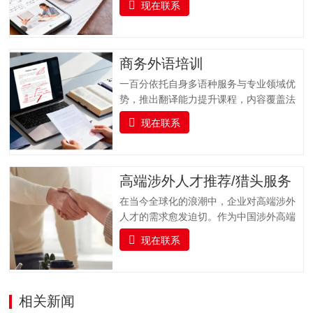
现在联系
合与专业支持于一体的科研服务平台。我
们聚焦科研工作者在论文发表过程中的核
心需求，以 “精准选刊 + 专业投稿指导” 为
核心，提供全流程学术支持，同时实时跟
商务外语培训
踪科研前沿，推送更新科研动态资讯并提
一百分依托自身多语种服务与专业领域优
供文献检索服务，助力科研工作者高效获
势，推出翻译能力提升课程，内容覆盖法
取关键信息，加速学术成果转化与发表。
律、金融、医疗、交通运输、专业技术、
一、全流程支持：专业投稿指导服务从论
现在联系
教育等多个专业领域，支持多种语言的培
文提交到最终录用，我们全程陪伴，以专
训服务。课程融合实战演练、案例分析与
业指导解决投稿各环节难题，确保流程顺
专家指导，帮助企业人员及语言学习者全
畅，减少不必要的时间损耗。（一）投稿
面提升语言实战技能，培养具备扎实语言
高端涉外人才推荐/猎头服务
前准备指导协助作者完成投稿前的各项准
基础、跨文化沟通能力与专业领域知识的
备工作，包括论文格式调整（…
在当今全球化的浪潮中，企业对高端涉外
复合型翻译人才，助力企业国际化发展与
人才的需求愈发迫切。作为中国涉外高端
行业人才队伍建设。一百分提供全面的、
人才猎头的标杆品牌，一百分凭借精准对
系统的雅思及俄语（ТРКИ）、日语
现在联系
接国内外高端人才与企业需求，凭借敏锐
（JLPT）、韩语（TOPIK）、法语
的行业洞察力、广泛的人才网络和专业的
（DELF/DALF）、德语（TestDaF、DSH
猎头服务，为企业输送具备国际视野、专
或Telc）、西班牙语（DELE/Siele）等语
业素养和跨文化沟通能力的顶尖人才，赋
相关新闻
言及其他小语种培训课程以及考级认证服
能企业国际化发展。我们深入挖掘、精心