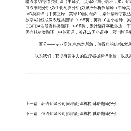
/
22
输液泵
注射泵类翻译（中译英、英译
国小语种，累计翻
/
/
血液细胞分析仪
生化免疫分析仪
尿液分析仪翻译（中译英
IVD
10
类翻译（中英互译、英译
国小语种，累计翻译字数达
X
10
数字
射线成像系统类翻译（中译英，英译
国小语种，累
CE/FDA
注册资料类翻译（中译英，累计翻译字数多达一千
12
医疗耗材类翻译（中英互译，英译
国小语种，累计翻译
一百分——
专业高效,急您之所急
，
值得您的信赖!欢
联系我们，获取有竞争力的医疗器械翻译报价，以及
上一篇 : 韩语翻译公司|韩语翻译机构|韩语翻译报价
下一篇 : 俄语翻译公司|俄语翻译机构|俄语翻译报价