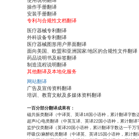
使用说明翻译
操作手册翻译
安装手册翻译
专利与合规性文档翻译
医疗器械专利翻译
外科设备专利翻译
医疗器械图形用户界面翻译
面向美国、欧盟和亚洲国家/地区的合规性文件翻译
药品说明书及标签翻译
制造流程说明翻译
其他翻译及本地化服务
网站翻译
广告及宣传资料翻译
培训、教育文献及多媒体资料翻译
一百分部分翻译成果有：
18
磁共振类翻译（中译英、英译
国小语种，累计翻译字数
/
22
超声
心电类翻译（中英互译、英译
国小语种，累计翻译
20
监护仪类翻译（英译
国小语种，累计翻译字数达一千万
/
15
呼吸仪
麻醉机类翻译（中译英、英译
国小语种，累计翻