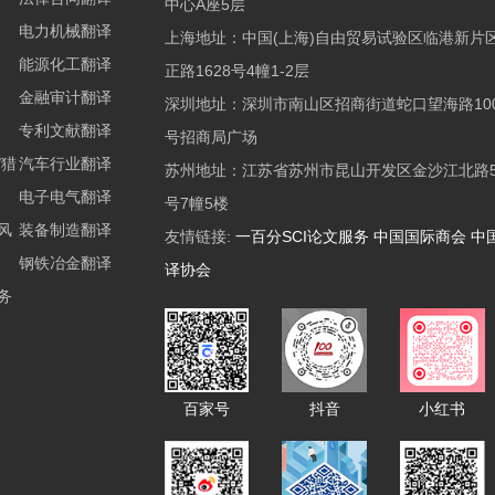
中心A座5层
电力机械翻译
上海地址：中国(上海)自由贸易试验区临港新片
能源化工翻译
正路1628号4幢1-2层
金融审计翻译
深圳地址：深圳市南山区招商街道蛇口望海路100
专利文献翻译
号招商局广场
/猎
汽车行业翻译
苏州地址：江苏省苏州市昆山开发区金沙江北路5
电子电气翻译
号7幢5楼
风
装备制造翻译
友情链接:
一百分SCI论文服务
中国国际商会
中
钢铁冶金翻译
译协会
务
百家号
抖音
小红书