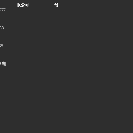
限公司
号
区丽
8
8
国翻