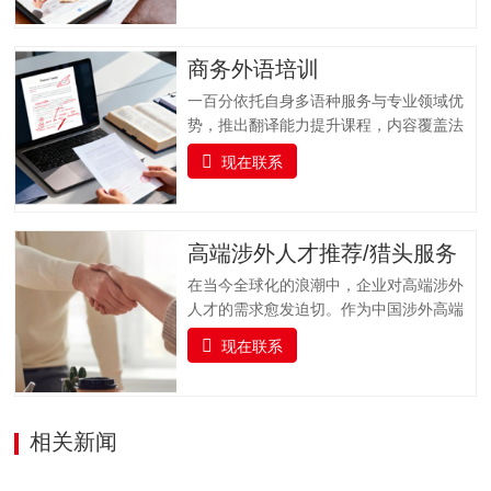
们聚焦科研工作者在论文发表过程中的核
心需求，以 “精准选刊 + 专业投稿指导” 为
核心，提供全流程学术支持，同时实时跟
商务外语培训
踪科研前沿，推送更新科研动态资讯并提
一百分依托自身多语种服务与专业领域优
供文献检索服务，助力科研工作者高效获
势，推出翻译能力提升课程，内容覆盖法
取关键信息，加速学术成果转化与发表。
律、金融、医疗、交通运输、专业技术、
一、全流程支持：专业投稿指导服务从论
现在联系
教育等多个专业领域，支持多种语言的培
文提交到最终录用，我们全程陪伴，以专
训服务。课程融合实战演练、案例分析与
业指导解决投稿各环节难题，确保流程顺
专家指导，帮助企业人员及语言学习者全
畅，减少不必要的时间损耗。（一）投稿
面提升语言实战技能，培养具备扎实语言
高端涉外人才推荐/猎头服务
前准备指导协助作者完成投稿前的各项准
基础、跨文化沟通能力与专业领域知识的
备工作，包括论文格式调整（…
在当今全球化的浪潮中，企业对高端涉外
复合型翻译人才，助力企业国际化发展与
人才的需求愈发迫切。作为中国涉外高端
行业人才队伍建设。一百分提供全面的、
人才猎头的标杆品牌，一百分凭借精准对
系统的雅思及俄语（ТРКИ）、日语
现在联系
接国内外高端人才与企业需求，凭借敏锐
（JLPT）、韩语（TOPIK）、法语
的行业洞察力、广泛的人才网络和专业的
（DELF/DALF）、德语（TestDaF、DSH
猎头服务，为企业输送具备国际视野、专
或Telc）、西班牙语（DELE/Siele）等语
业素养和跨文化沟通能力的顶尖人才，赋
相关新闻
言及其他小语种培训课程以及考级认证服
能企业国际化发展。我们深入挖掘、精心
务。我们结合企业实际情况，…
筛选，精准链接并悉心培育既精通外语，