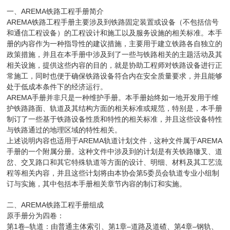
AREMA
一、
铁路工程手册简介
AREMA
铁路工程手册主要涉及到铁路固定装置或设备（不包括信号
和通信工程设备）的工程设计和施工以及服务设施的相关标准。本手
册的内容作为一种指导性的建议措施，主要用于建立铁路各自独立的
政策措施，并且在本手册中涉及到了一些与铁路相关的主题活动及其
相关设施，提供这些内容的目的，就是协助工程师对铁路设备进行正
常施工，同时也便于确保铁路设备符合内在安全质量要求，并且能够
处于低成本条件下的经济运行。
AREMA
手册并非只是一种维护手册。本手册始终如一地开发用于维
护铁路路面、轨道及其结构方面的相关标准或规范，特别是，本手册
制订了一些基于铁路设备性质和特性的相关标准，并且这些设备特性
与铁路通过的地理区域的特性相关。
AREMA
AREMA
上述说明内容也适用于
轨道计划文件，这种文件属于
手册的一个附属分册。这种文件中涉及到的计划是有关铁路辙叉、道
岔、交叉路口和其它特殊轨道等方面的设计、明细、材料及其工艺流
5
程等相关内容，并且这些计划将由本协会第
委员会轨道专业小组制
订与实施，其中包括本手册相关章节内容的制订和实施。
AREMA
二、
铁路工程手册组成
原手册分为四卷：
1
–
1
–
4
–
第
卷
轨道：由普通主体索引、第
章
道路及道碴、第
章
钢轨、