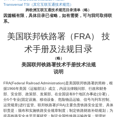
Transversal TSI
（其它互联互通技术规范）
（略）
跨欧洲互联互通技术规范目录清单
因篇幅有限，具体目录已省略，如有需要，可与我司取得联
系。
美国联邦铁路署（
FRA
）
技
目录
术手册及法规
（略）
美国联邦铁路署技术手册技术法规
说明
FRA(Federal Railroad Administration)
是美国联邦铁路署的简称，根
1966
据
年美国《运输部法》成立，内设法律顾问部、行政和财务
8
(
)
部、安全部、政策部、发展部。在全国设有
个地区办事处
分署
，
5
(
分
个专业
固定设施、移动设备、危险物品运输、信号与列车控制、
)
(FRA)
运营规章
进行监管。联邦铁路署
主要负责铁路安全监管。具体
职责是：颁布和实施铁路安全规章制度；制定铁路财政补助规划；为
提高铁路安全水平开展研究；制定全国性铁路运输政策；管理对