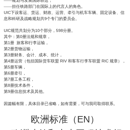
——规划与发展国际联运；
——担任铁路部门在国际上的代言人的角色。
UIC
下设客运、货运、财政、运营、牵引与机车车辆、固定设备、信
9
息和科研及战略规划共
个专门的委员会。
UIC
10
598
规范共划分为
个部分，
分册。
0
其中：第
册法规和规章，
1
第
册
旅客和行李运输，
2
第
册货物运输，
3
第
册财务、会计、成本、统计，
4
RIV
RIC
第
册运营（包括国际货车联盟
和客车行李车联盟
规章），
5
第
册车辆，
6
第
册牵引，
7
第
册工务工程，
8
第
册技术条件，
9
第
册信息技术及其他。
因篇幅有限，具体目录已省略，如有需要，可与我司取得联系。
欧洲标准（
EN
）