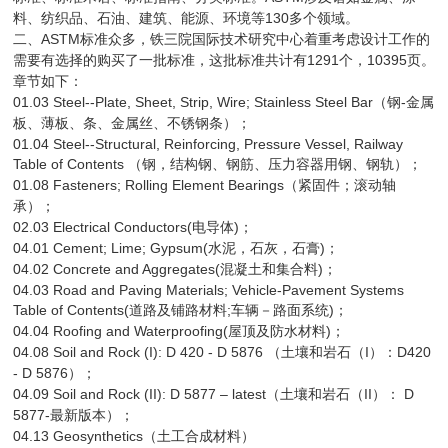
130
料、纺织品、石油、建筑、能源、环境等
多个领域。
ASTM
二、
标准众多，铁三院国际技术研究中心着重考虑设计工作的
1291
10395
需要有选择的购买了一批标准，这批标准共计有
个，
页。
章节如下：
01.03 Steel--Plate, Sheet, Strip, Wire; Stainless Steel Bar
-
（钢
金属
板、薄板、条、金属丝、不锈钢条）；
01.04 Steel--Structural, Reinforcing, Pressure Vessel, Railway
Table of Contents
（钢，结构钢、钢筋、压力容器用钢、钢轨）；
01.08 Fasteners; Rolling Element Bearings
（紧固件；滚动轴
承）；
02.03 Electrical Conductors(
)
电导体
；
04.01 Cement; Lime; Gypsum(
)
水泥，石灰，石膏
；
04.02 Concrete and Aggregates(
)
混凝土和集合料
；
04.03 Road and Paving Materials; Vehicle-Pavement Systems
Table of Contents(
;
)
道路及铺路材料
车辆－路面系统
；
04.04 Roofing and Waterproofing(
)
屋顶及防水材料
；
04.08 Soil and Rock (I): D 420 - D 5876
I
D420
（土壤和岩石（
）：
- D 5876
）；
04.09 Soil and Rock (II): D 5877 – latest
II
D
（土壤和岩石（
）：
5877-
最新版本）；
04.13 Geosynthetics
（土工合成材料）