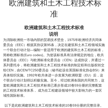
欧洲建筑和土木工程技术标
准
欧洲建筑和土木工程技术标准
说
明
1975
为消除欧洲统一市场内部的贸易技术壁垒，
年欧洲经济共同体
EEC
95
委员会（
）根据其协议第
条，决定在建筑和土木工程领域实施
—
一个联合行动计划
编制一套适用于欧洲的建筑和土木工程的标准，
(Euro codes)
简称欧洲标准
。为使该标准具有法律规定的地位，欧共
EEC
CEN
体委员会（
）与欧洲标准化委员会（
）达成协议，并通过一
系列委托令，将欧洲建筑和土木工程技术标准的制定权和出版权转交
CEN
CEN/TC250
BSI
给
，由
委员会（秘书处设在英国标准化协会
）来
1992
EU
具体组织实施。
年欧共体进一步发展为欧洲联盟（
）后，这
个联合行动计划得以积极实施。至今，经过欧洲各国的共同努力，这
10
59
套欧洲建筑和土木工程技术标准已逐步形成
卷
分册的完整配套
的工程技术标准体系，
成为在工程建设领域中较大影响力的一套区
域性国际标准。
10
59
以下是此欧洲建筑和土木工程技术标准的
卷
分册的完整目录。