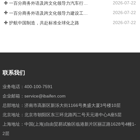
2026-07-22
又深谙专业领域的高端复合型人才。通过
一百分商务外语及跨文化领导力汽车行业培训案例 ——知名汽车出海企业国际化营销人才英语应用能力强化实践
严谨的流程与专业的眼光，确保每一位推
2026-07-22
一百分商务外语及跨文化领导力建设工程行业培训案例 ——大型基建国企海外国际化人才英语能力提升实践
荐到您身边的人才，契合企业的国际化发
2026-07-22
护航中国制造，共赴标准全球化之路
展战略，高效赋能，助力您的企业在国际
舞台上披荆斩棘，抢占先机。
联系我们
业务电话：400-100-7591
企业邮箱：service@ibaifen.com
总部地址：济南市高新区新泺大街1166号奥盛大厦3号楼10层
北京地址：北京市朝阳区东三环北路丙二号天元港中心A座5层
上海地址：中国(上海)自由贸易试验区临港新片区丽正路1628号4幢1-
2层