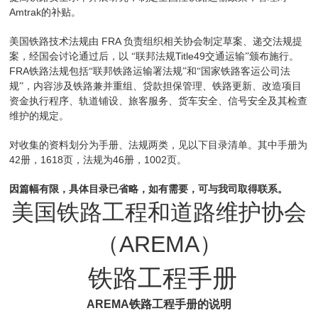
Amtrak
的补贴。
FRA
美国铁路技术法规由
负责组织相关协会制定草案、递交法规提
Title49
案，经国会讨论通过后，以
“联邦法规
交通运输”颁布施行。
FRA
铁路法规包括“联邦铁路运输署法规”和“国家铁路客运公司法
规”，内容涉及铁路兼并重组、贷款担保管理、铁路更新、改造项目
资金执行程序、轨道铺设、旅客服务、货车安全、信号安全及其检查
维护的规定。
对收集的资料划分为手册、法规两类，见以下目录清单。其中手册为
42
1618
46
1002
册，
页，法规为
册，
页。
因篇幅有限，具体目录已省略，如有需要，可与我司取得联系。
美国铁路工程和道路维护协会
（
AREMA
）
铁路工程手册
AREMA
铁路工程手册的说明