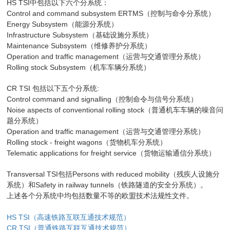
HS TSI
中包括以下六个分系统：
Control and command subsystem ERTMS
（控制与命令分系统）
Energy Subsystem
（能源分系统）
Infrastructure Subsystem
（基础设施分系统）
Maintenance Subsystem
（维修养护分系统）
Operation and traffic management
（运营与交通管理分系统）
Rolling stock Subsystem
（机车车辆分系统）
CR TSI
:
包括以下五个分系统
Control command and signalling
（控制命令与信号分系统）
Noise aspects of conventional rolling stock
（普通机车车辆的噪音问
题分系统）
Operation and traffic management
（运营与交通管理分系统）
Rolling stock - freight wagons
（货物机车分系统）
Telematic applications for freight service
（货物运输通信分系统）
Transversal TSI
Persons with reduced mobility
包括
（残疾人设施分
Safety in railway tunnels
系统）和
（铁路隧道的安全分系统）。
上述各个分系统中均包括数量不等的欧盟技术法规性文件。
HS TSI
（高速铁路互联互通技术规范）
CR TSI
（普通铁路互联互通技术规范）