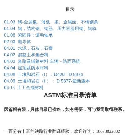
目
录
01.03
-
钢
金属板、薄板、条、金属丝、不锈钢条
01.04
钢，结构钢、钢筋、压力容器用钢、钢轨
01.08
紧固件；滚动轴承
02.03
电导体
04.01
水泥，石灰，石膏
04.02
混凝土和集合料
04.03
;
道路及铺路材料
车辆－路面系统
04.04
屋顶及防水材料
04.08
I
D420 - D 5876
土壤和岩石（
）：
04.09
II
D 5877-
土壤和岩石（
）：
最新版本
04.
13
土工合成材料
ASTM
标准目录清单
因篇幅有限，具体目录已省略，如有需要，可与我司取得联系。
一百分有丰富的铁路行业翻译经验，欢迎详询：18678822802