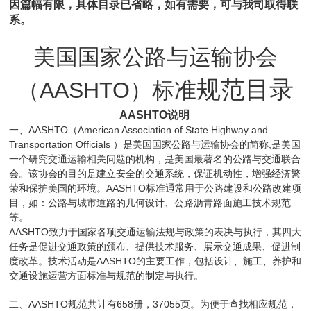
因篇幅有限，具体目录已省略，如有需要，可与我司取得联
系。
美国国家公路与运输协会
规范目录
（
AASHTO
）标准
AASHTO
说明
AASHTO
American Association of State Highway and
一、
（
Transportation Officials
,
）是美国国家公路与运输协会的
简称
是美国
一个研究交通运输相关问题的机构，是美国最著名的公路与交通联合
会。该协会的目的是建立安全的交通系统，保证机动性，增强经济繁
AASHTO
荣和保护美国的环境。
标准通常用于公路建设和公路改建项
目，如：公路与城市道路的几何设计、公路沥青路面施工技术规范
等。
AASHTO
致力于国家各项交通运输法规与政策的表决与执行，其四大
任务是促进交通政策的颁布、提供技术服务、展示交通成果、促进制
AASHTO
度改革。技术活动是
的主要工作，包括设计、施工、养护和
交通设施运营方面标准与规范的制定与执行。
AASHTO
658
37055
二、
规范共计有
册，
页。为便于查找相应规范，