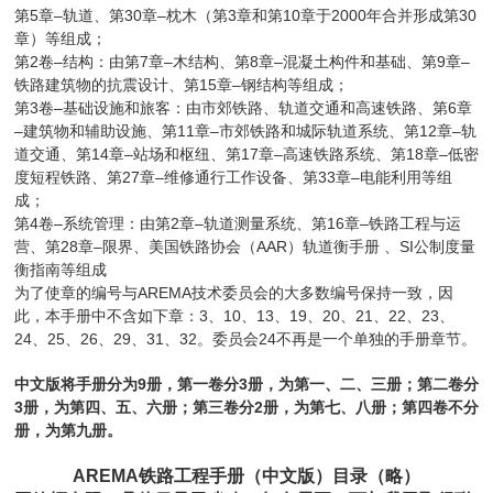
5
–
30
–
3
10
2000
30
第
章
轨道、第
章
枕木（第
章和第
章于
年合并形成第
章）等组成；
2
–
7
–
8
–
9
–
第
卷
结构：由第
章
木结构、第
章
混凝土构件和基础、第
章
15
–
铁路建筑物的抗震设计、第
章
钢结构等组成；
3
–
6
第
卷
基础设施和旅客：由市郊铁路、轨道交通和高速铁路、第
章
–
11
–
12
–
建筑物和辅助设施、第
章
市郊铁路和城际轨道系统、第
章
轨
14
–
17
–
18
–
道交通、第
章
站场和枢纽、第
章
高速铁路系统、第
章
低密
27
–
33
–
度短程铁路、第
章
维修通行工作设备、第
章
电能利用等组
成；
4
–
2
–
16
–
第
卷
系统管理：由第
章
轨道测量系统、第
章
铁路工程与运
28
–
AAR
SI
营、第
章
限界、美国铁路协会（
）轨道衡手册
、
公制度量
衡指南等组成
AREMA
为了使章的编号与
技术委员会的大多数编号保持一致，因
3
10
13
19
20
21
22
23
此，本手册中不含如下章：
、
、
、
、
、
、
、
、
24
25
26
29
31
32
24
、
、
、
、
、
。委员会
不再是一个单独的手册章节。
9
3
中文版将手册分为
册，第一卷分
册，为第一、二、三册；第二卷分
3
2
册，为第四、五、六册；第三卷分
册，为第七、八册；第四卷不分
册，为第九册。
AREMA
铁路工程手册（中文版）目录（略）